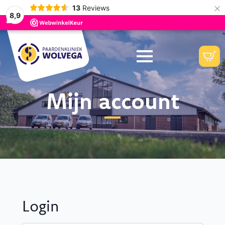
×
13
Reviews
8,9
Mijn account
Login