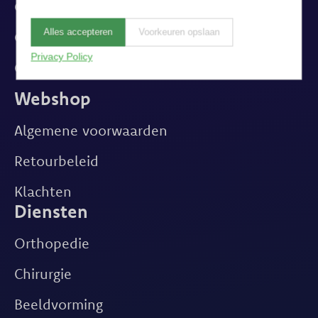
Over ons
Alles accepteren
Voorkeuren opslaan
Ons team
Privacy Policy
Contact
Webshop
Algemene voorwaarden
Retourbeleid
Klachten
Diensten
Orthopedie
Chirurgie
Beeldvorming