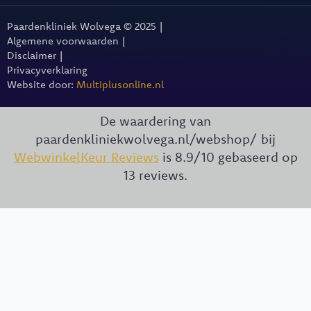
Paardenkliniek Wolvega © 2025 |
Algemene voorwaarden |
Disclaimer |
Privacyverklaring
Website door:
Multiplusonline.nl
De waardering van
paardenkliniekwolvega.nl/webshop/ bij
WebwinkelKeur Reviews
is 8.9/10 gebaseerd op
13 reviews.