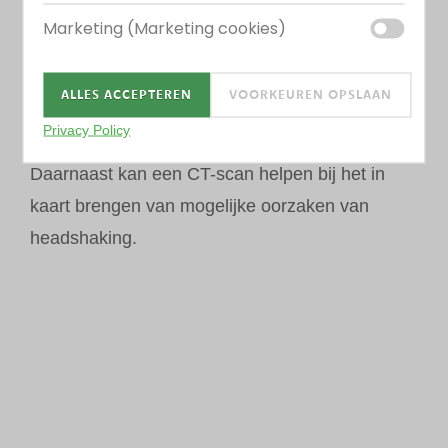
Marketing (Marketing cookies)
Een CT-scan zetten we in voor verschillende
indicaties. Zo zetten we deze in bij
ALLES ACCEPTEREN
VOORKEUREN OPSLAAN
kreupelheiden, maar ook bij kiesproblemen of
Privacy Policy
problemen met de bijholtes, de sinussen.
Daarnaast kan een CT-scan helpen bij het in
kaart brengen van mogelijke oorzaken van
headshaking.