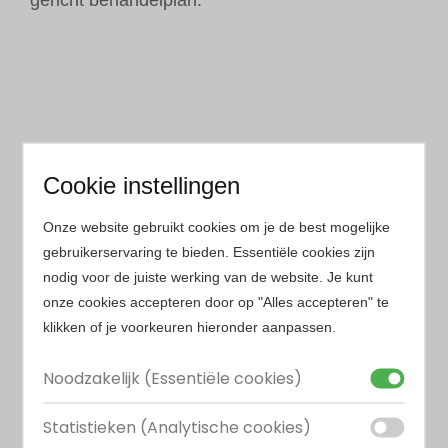
Cookie instellingen
CT-scan
Onze website gebruikt cookies om je de best mogelijke
gebruikerservaring te bieden. Essentiële cookies zijn
Een CT-scan is een driedimensionale
nodig voor de juiste werking van de website. Je kunt
röntgentechniek die zeer gedetailleerde beelden
onze cookies accepteren door op "Alles accepteren" te
van de botstructuren geeft. In tegenstelling tot
klikken of je voorkeuren hieronder aanpassen.
een MRI, die vooral weke delen in beeld brengt,
Noodzakelijk (Essentiële cookies)
biedt een CT-scan extra veel detail bij
gewrichtsafwijkingen waarbij je wil weten of het
Statistieken (Analytische cookies)
bot of kraakbeen is aangetast.